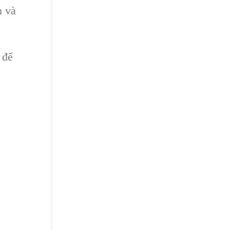
h và
 để