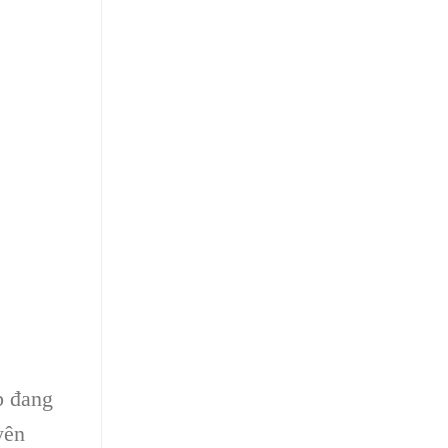
p đang
yên