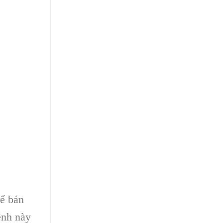
để bán
ênh này