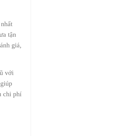
 nhất
ưa tận
ánh giá,
ũ với
 giúp
 chi phí