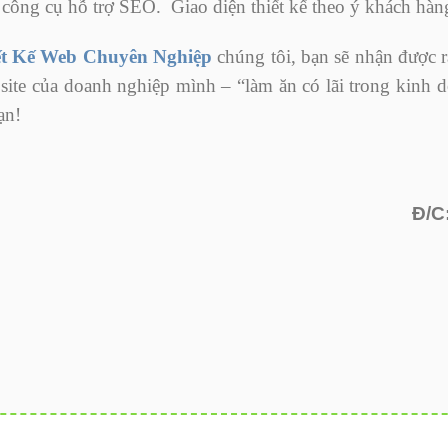
 công cụ hỗ trợ SEO. Giao diện thiết kế theo ý khách hà
ết Kế Web Chuyên Nghiệp
chúng tôi, bạn sẽ nhận được rấ
site của doanh nghiệp mình – “làm ăn có lãi trong kinh 
ạn!
Đ/C