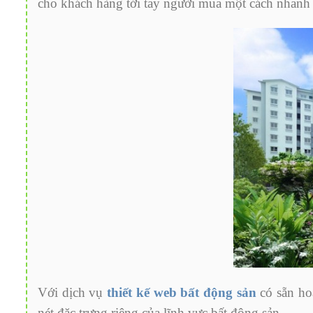
cho khách hàng tới tay người mua một cách nhanh 
Với dịch vụ
thiết kế web bất động sản
có sẵn hoặ
nét đặc trưng riêng của lĩnh vực bất động sản.