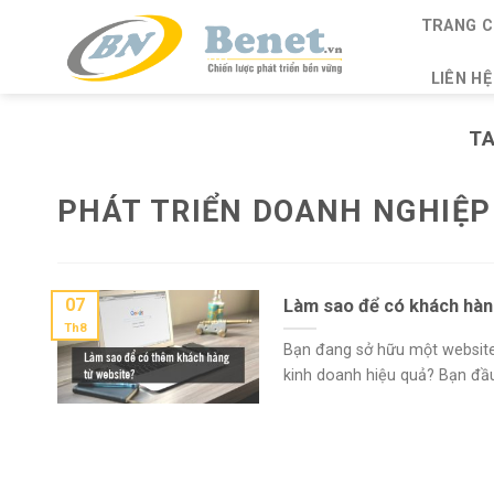
Skip
TRANG C
to
content
LIÊN HỆ
T
PHÁT TRIỂN DOANH NGHIỆP
07
Làm sao để có khách hàn
Th8
Bạn đang sở hữu một website
kinh doanh hiệu quả? Bạn đầu