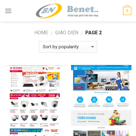
Skip
0
to
content
HOME
GIAO DIỆN
PAGE 2
/
/