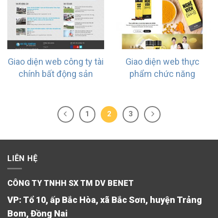
Giao diện web công ty tài
Giao diện web thực
chính bất động sản
phẩm chức năng
1
2
3
LIÊN HỆ
CÔNG TY TNHH SX TM DV BENET
VP: Tổ 10, ấp Bắc Hòa, xã Bắc Sơn, huyện Trảng
Bom, Đồng Nai