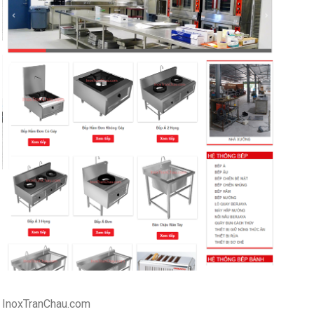
InoxTranChau.com